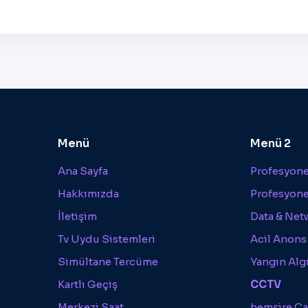
Menü
Menü 2
Ana Sayfa
Profesyonel
Hakkımızda
Profesyone
İletişim
Data & Net
Tv Uydu Sistemleri
Acil Anons
Simültane Tercüme
Yangın Alg
Kartlı Geçiş
CCTV
Merkezi Saat
hemşire Ça