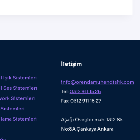
İletişim
 Işık Sistemleri
info@orendamuhendislik.com
l Ses Sistemleri
Tel:
0312 911 15 26
work Sistemleri
Fax: 0312 911 15 27
 Sistemleri
ılama Sistemleri
Aşağı Öveçler mah. 1312 Sk.
No:8A Çankaya Ankara
ğrı