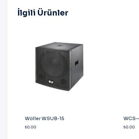
İlgili Ürünler
Wöller WSUB-15
WCS-
₺
0.00
₺
0.00