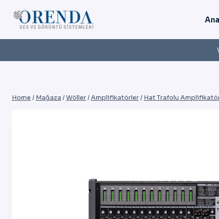
Skip
to
Ana
content
Home
/
Mağaza
/
Wöller
/
Amplifikatörler
/
Hat Trafolu Amplifikatör