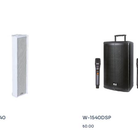
40
W-1540DSP
₺
0.00