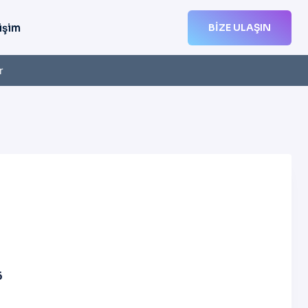
işim
BIZE ULAŞIN
r
6