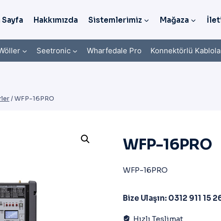
 Sayfa
Hakkımızda
Sistemlerimiz
Mağaza
İlet
Wöller
Seetronic
Wharfedale Pro
Konnektörlü Kablola
ler
/
WFP-16PRO
WFP-16PRO
WFP-16PRO
Bize Ulaşın: 0312 911 15 2
Hızlı Teslimat