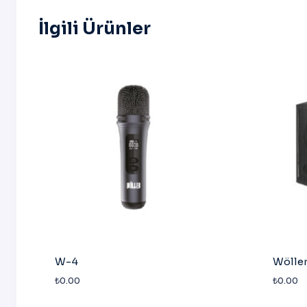
İlgili Ürünler
W-4
Wölle
₺
0.00
₺
0.00