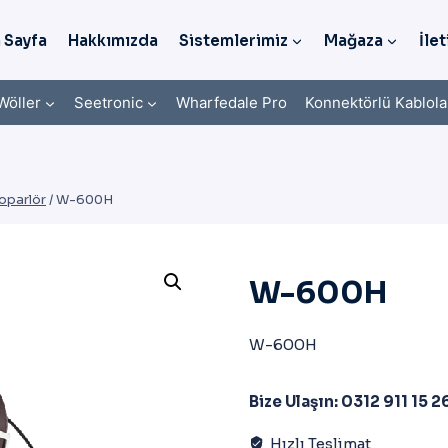
 Sayfa
Hakkımızda
Sistemlerimiz
Mağaza
İlet
Wöller
Seetronic
Wharfedale Pro
Konnektörlü Kablola
Hoparlör
/
W-600H
W-600H
W-600H
Bize Ulaşın: 0312 911 15 2
Hızlı Teslimat