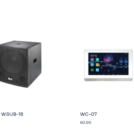
r WSUB-18
WC-07
₺
0.00