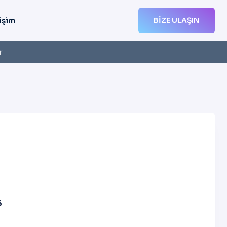
işim
BIZE ULAŞIN
r
6