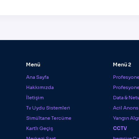
Menü
Menü 2
Ana Sayfa
Profesyonel
Hakkımızda
Profesyone
İletişim
Data & Net
Tv Uydu Sistemleri
Acil Anons
Simültane Tercüme
Yangın Alg
Kartlı Geçiş
CCTV
Merkezi Saat
hemşire Ça