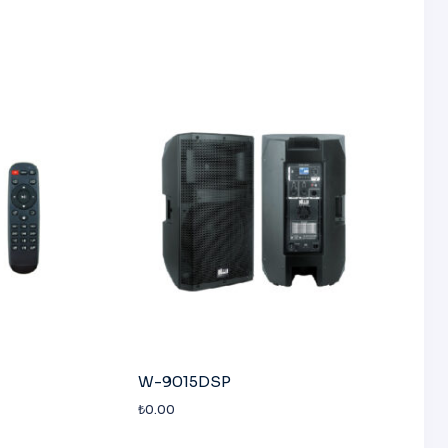
W-9015DSP
₺
0.00