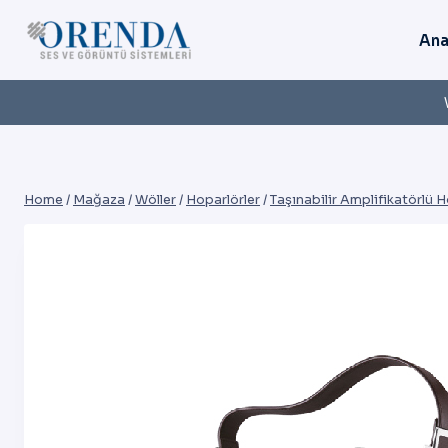
Skip
to
Ana
content
Home
/
Mağaza
/
Wöller
/
Hoparlörler
/
Taşınabilir Amplifikatörlü 