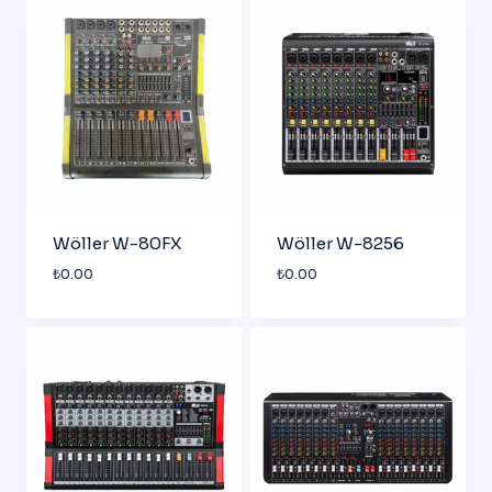
Wöller W-80FX
Wöller W-8256
₺
0.00
₺
0.00