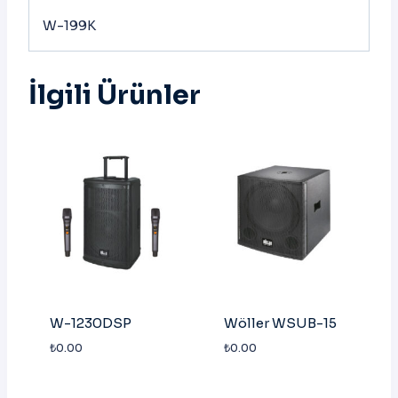
W-199K
İlgili Ürünler
W-1230DSP
Wöller WSUB-15
₺
0.00
₺
0.00