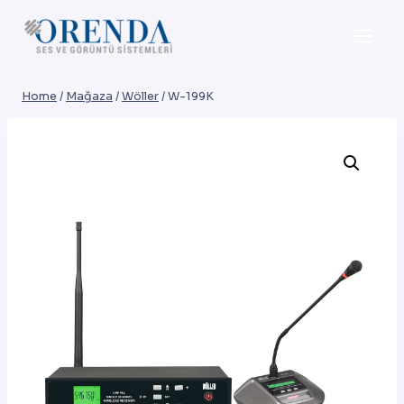
Skip
to
content
Home
/
Mağaza
/
Wöller
/
W-199K