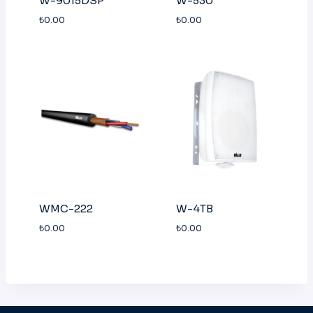
W-9015DSP
W-530
₺
0.00
₺
0.00
WMC-222
W-4TB
₺
0.00
₺
0.00