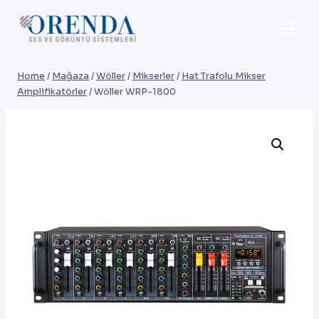
Skip
to
content
Home
/
Mağaza
/
Wöller
/
Mikserler
/
Hat Trafolu Mikser
Amplifikatörler
/
Wöller WRP-1800