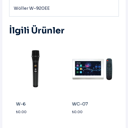
Wöller W-920EE
İlgili Ürünler
W-6
WC-07
₺
0.00
₺
0.00