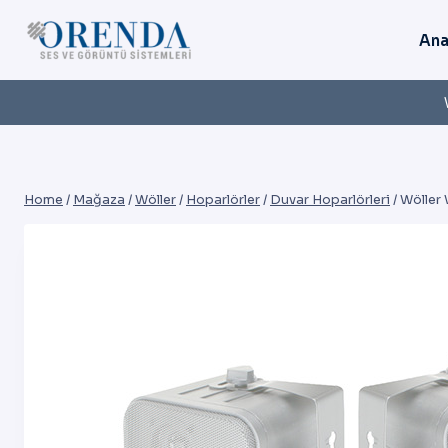
Skip
to
Ana
content
Home
/
Mağaza
/
Wöller
/
Hoparlörler
/
Duvar Hoparlörleri
/
Wöller