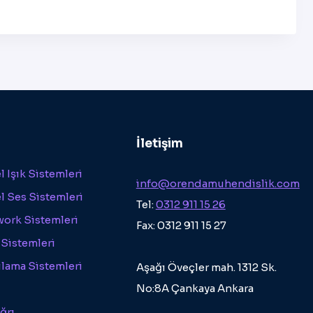
İletişim
 Işık Sistemleri
info@orendamuhendislik.com
l Ses Sistemleri
Tel:
0312 911 15 26
work Sistemleri
Fax: 0312 911 15 27
 Sistemleri
ılama Sistemleri
Aşağı Öveçler mah. 1312 Sk.
No:8A Çankaya Ankara
ğrı