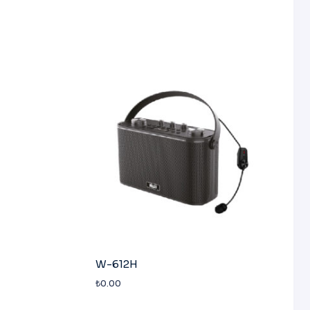
W-612H
₺
0.00