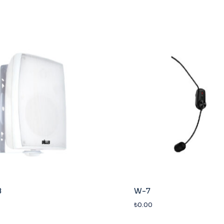
B
W-7
₺
0.00