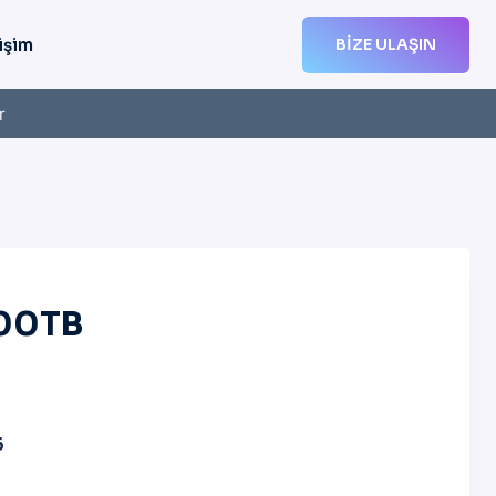
işim
BIZE ULAŞIN
r
100TB
6