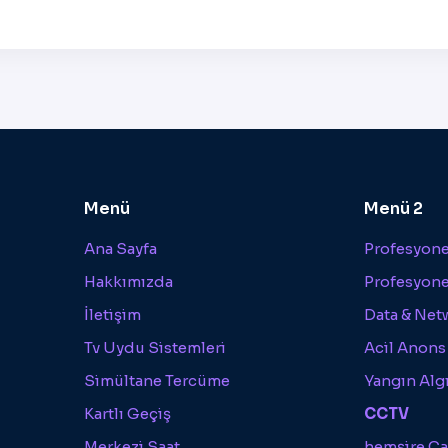
Menü
Menü 2
Ana Sayfa
Profesyonel
Hakkımızda
Profesyone
İletişim
Data & Net
Tv Uydu Sistemleri
Acil Anons
Simültane Tercüme
Yangın Alg
Kartlı Geçiş
CCTV
Merkezi Saat
hemşire Ça