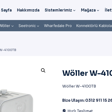
 Sayfa
Hakkımızda
Sistemlerimiz
Mağaza
İlet
Wöller
Seetronic
Wharfedale Pro
Konnektörlü Kablola
 W-4100TB
Wöller W-4
Wöller W-4100TB
Bize Ulaşın: 0312 911 15 2
Hızlı Teslimat