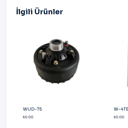
İlgili Ürünler
WUD-75
W-4T
₺
0.00
₺
0.00