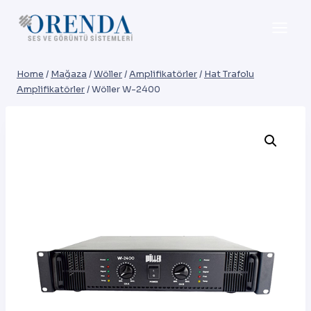
Skip
to
content
Home
/
Mağaza
/
Wöller
/
Amplifikatörler
/
Hat Trafolu
Amplifikatörler
/
Wöller W-2400