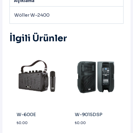
Açıklama
Wöller W-2400
İlgili Ürünler
W-600E
W-9015DSP
₺
0.00
₺
0.00