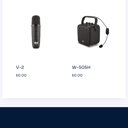
V-2
W-505H
₺
0.00
₺
0.00