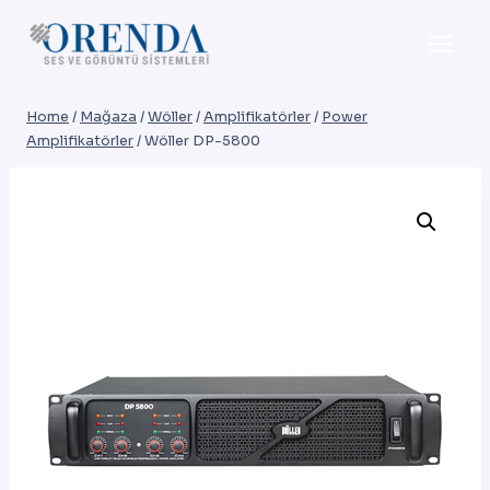
Skip
to
content
Home
/
Mağaza
/
Wöller
/
Amplifikatörler
/
Power
Amplifikatörler
/
Wöller DP-5800