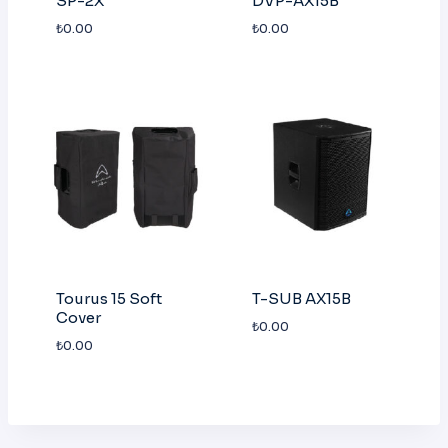
SP-2X
DVP-AX15B
₺
0.00
₺
0.00
Tourus 15 Soft
T-SUB AX15B
Cover
₺
0.00
₺
0.00