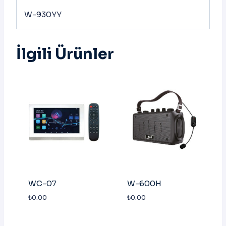
W-930YY
İlgili Ürünler
WC-07
W-600H
₺
0.00
₺
0.00