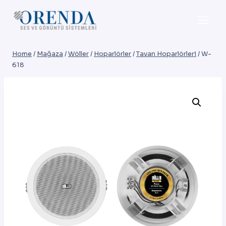
Skip
to
content
Home
/
Mağaza
/
Wöller
/
Hoparlörler
/
Tavan Hoparlörleri
/
W-
618