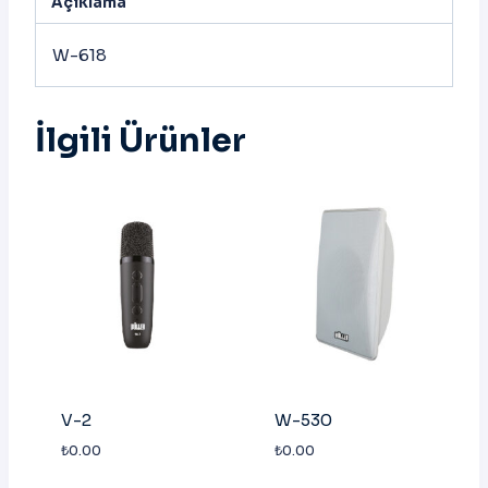
Açıklama
W-618
İlgili Ürünler
V-2
W-530
₺
0.00
₺
0.00