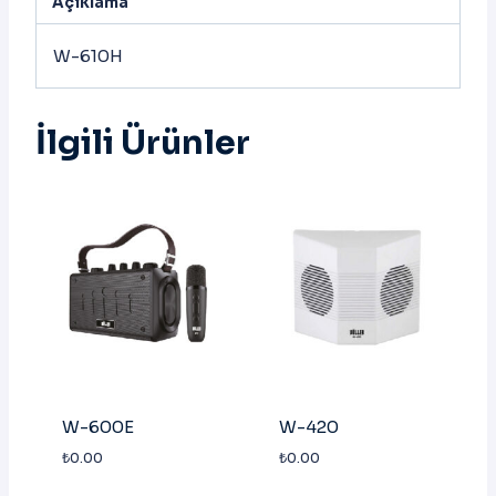
Açıklama
W-610H
İlgili Ürünler
W-600E
W-420
₺
0.00
₺
0.00