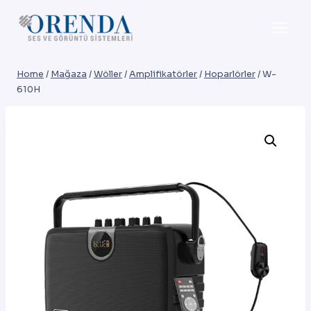
Skip
to
content
Home
/
Mağaza
/
Wöller
/
Amplifikatörler
/
Hoparlörler
/
W-
610H