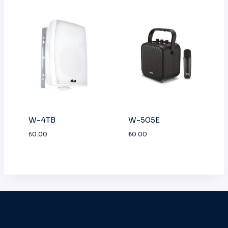
W-4TB
W-505E
₺
0.00
₺
0.00