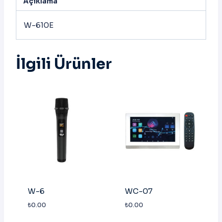
Açıklama
W-610E
İlgili Ürünler
W-6
WC-07
₺
0.00
₺
0.00