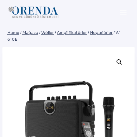
Skip
to
content
Home
/
Mağaza
/
Wöller
/
Amplifikatörler
/
Hoparlörler
/
W-
610E