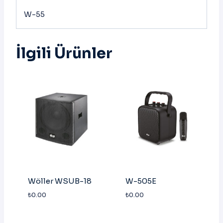
W-55
İlgili Ürünler
Wöller WSUB-18
W-505E
₺
0.00
₺
0.00