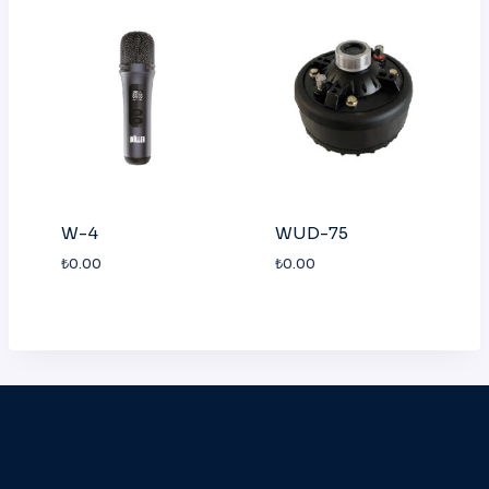
W-4
WUD-75
₺
0.00
₺
0.00