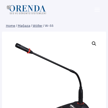
Skip
to
content
Home
/
Mağaza
/
Wöller
/
W-55