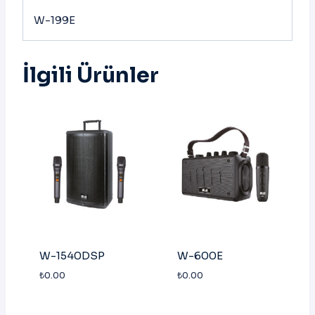
W-199E
İlgili Ürünler
W-1540DSP
W-600E
₺
0.00
₺
0.00