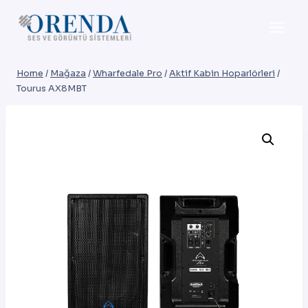
Skip
to
content
Home
/
Mağaza
/
Wharfedale Pro
/
Aktif Kabin Hoparlörleri
/
Tourus AX8MBT