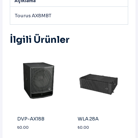
Açıklama
Tourus AX8MBT
İlgili Ürünler
DVP-AX18B
WLA 28A
₺
0.00
₺
0.00