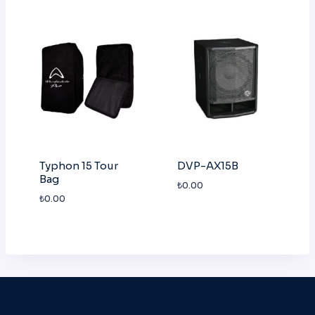
Typhon 15 Tour
DVP-AX15B
Bag
₺
0.00
₺
0.00