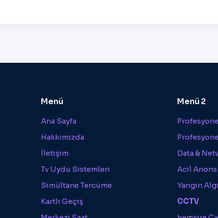
Menü
Menü 2
Ana Sayfa
Profesyonel
Hakkımızda
Profesyone
İletişim
Data & Net
Tv Uydu Sistemleri
Acil Anons
Simültane Tercüme
Yangın Alg
Kartlı Geçiş
CCTV
Merkezi Saat
hemşire Ça