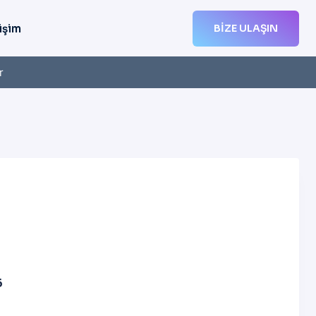
işim
BIZE ULAŞIN
r
6