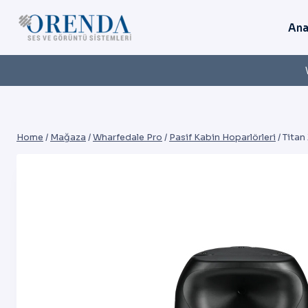
Skip
to
Ana
content
Home
/
Mağaza
/
Wharfedale Pro
/
Pasif Kabin Hoparlörleri
/
Titan