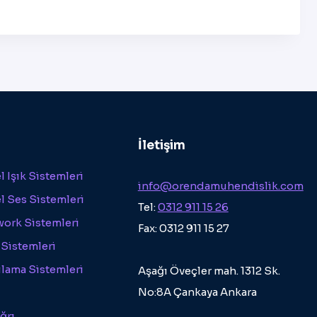
İletişim
 Işık Sistemleri
info@orendamuhendislik.com
l Ses Sistemleri
Tel:
0312 911 15 26
work Sistemleri
Fax: 0312 911 15 27
 Sistemleri
ılama Sistemleri
Aşağı Öveçler mah. 1312 Sk.
No:8A Çankaya Ankara
ğrı