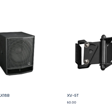
X18B
XV-5T
₺
0.00