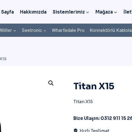
 Sayfa
Hakkımızda
Sistemlerimiz
Mağaza
İlet
Wöller
Seetronic
Wharfedale Pro
Konnektörlü Kablola
 X15
Titan X15
Titan X15
Bize Ulaşın: 0312 911 15 2
Hızlı Teslimat