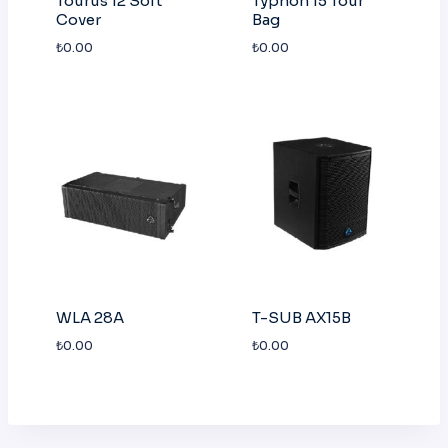
Tourus 12 Soft
Typhon 15 Tour
Cover
Bag
₺
0.00
₺
0.00
WLA 28A
T-SUB AX15B
₺
0.00
₺
0.00