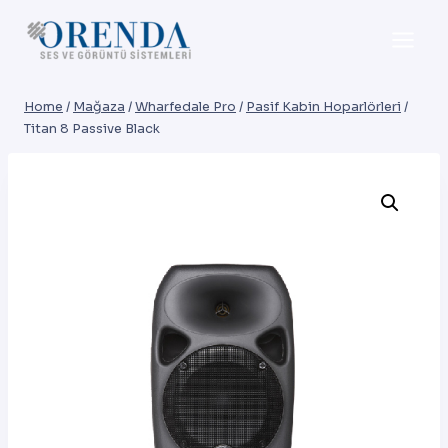
Skip
to
content
Home
/
Mağaza
/
Wharfedale Pro
/
Pasif Kabin Hoparlörleri
/
Titan 8 Passive Black