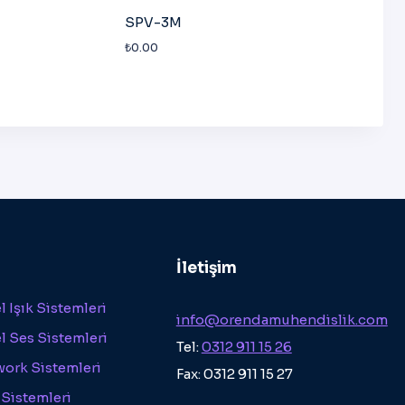
SPV-3M
₺
0.00
İletişim
 Işık Sistemleri
info@orendamuhendislik.com
l Ses Sistemleri
Tel:
0312 911 15 26
work Sistemleri
Fax: 0312 911 15 27
 Sistemleri