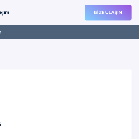
işim
BIZE ULAŞIN
r
6