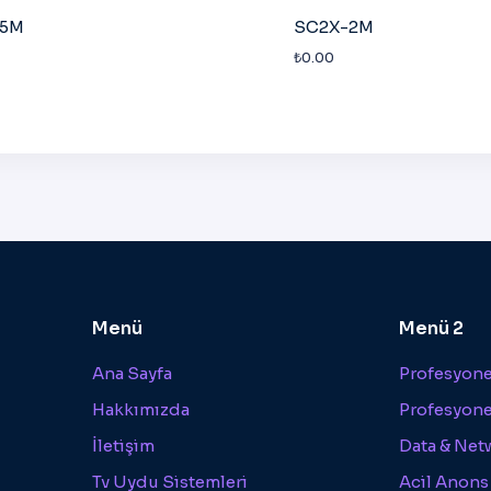
-5M
SC2X-2M
₺
0.00
Menü
Menü 2
Ana Sayfa
Profesyonel
Hakkımızda
Profesyone
İletişim
Data & Net
Tv Uydu Sistemleri
Acil Anons