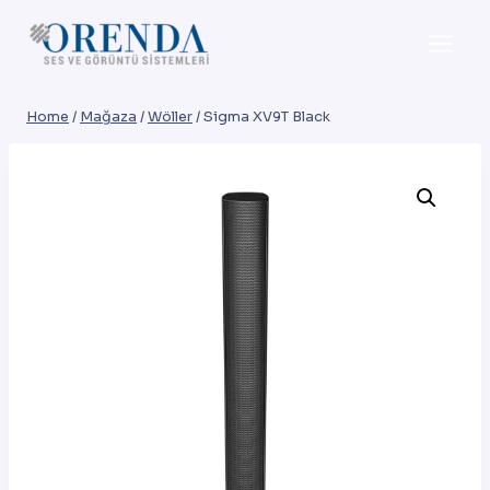
Skip
to
content
Home
/
Mağaza
/
Wöller
/
Sigma XV9T Black