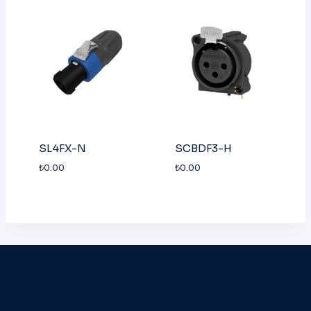
SL4FX-N
SCBDF3-H
₺
0.00
₺
0.00