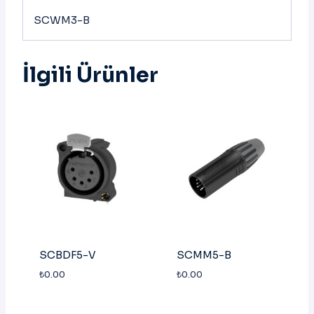
SCWM3-B
İlgili Ürünler
SCBDF5-V
SCMM5-B
₺
0.00
₺
0.00