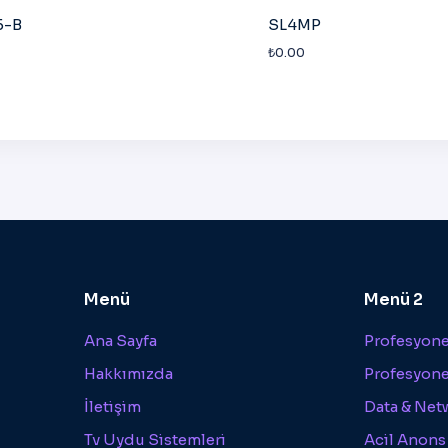
5-B
SL4MP
₺
0.00
Menü
Menü 2
Ana Sayfa
Profesyonel
Hakkımızda
Profesyone
İletişim
Data & Net
Tv Uydu Sistemleri
Acil Anons