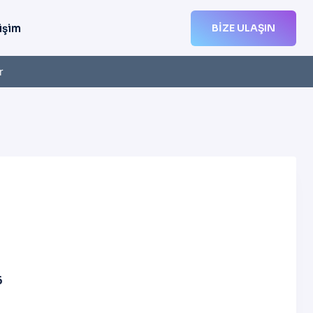
işim
BIZE ULAŞIN
r
6