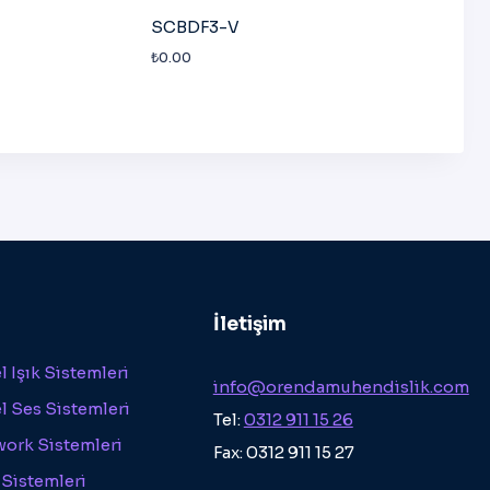
SCBDF3-V
₺
0.00
İletişim
 Işık Sistemleri
info@orendamuhendislik.com
l Ses Sistemleri
Tel:
0312 911 15 26
work Sistemleri
Fax: 0312 911 15 27
 Sistemleri