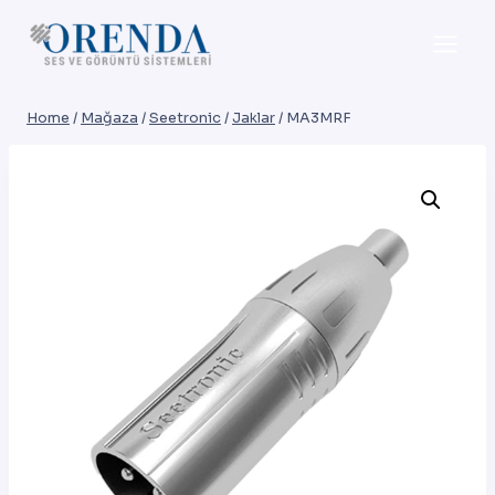
Skip
to
content
Home
/
Mağaza
/
Seetronic
/
Jaklar
/
MA3MRF