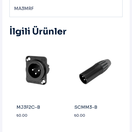
MA3MRF
İlgili Ürünler
MJ3F2C-B
SCMM3-B
₺
0.00
₺
0.00