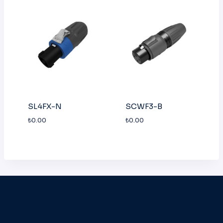
SL4FX-N
SCWF3-B
₺
0.00
₺
0.00