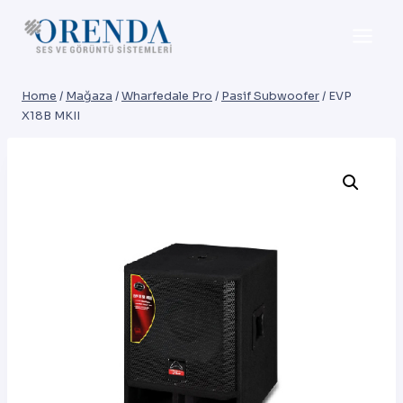
Skip
to
content
Home
/
Mağaza
/
Wharfedale Pro
/
Pasif Subwoofer
/
EVP
X18B MKII