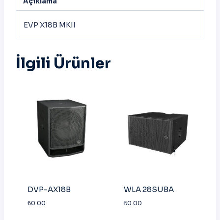
Açıklama
EVP X18B MKII
İlgili Ürünler
DVP-AX18B
WLA 28SUBA
₺
0.00
₺
0.00