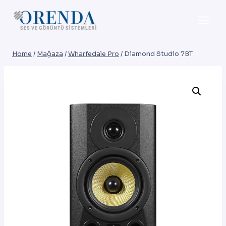
Skip
to
content
Home
/
Mağaza
/
Wharfedale Pro
/
Diamond Studio 7BT