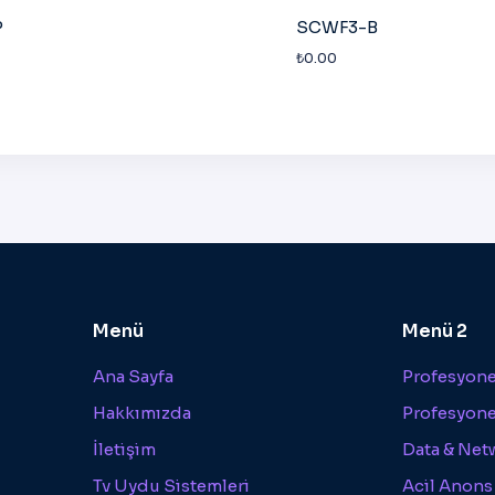
P
SCWF3-B
₺
0.00
Menü
Menü 2
Ana Sayfa
Profesyonel
Hakkımızda
Profesyone
İletişim
Data & Net
Tv Uydu Sistemleri
Acil Anons