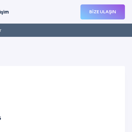
işim
BIZE ULAŞIN
r
6