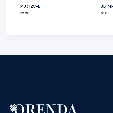
MJ3F2C-B
SL4M
₺
0.00
₺
0.00