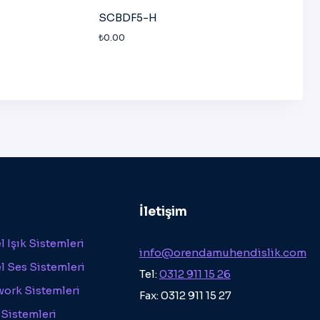
SCBDF5-H
₺
0.00
İletişim
 Işık Sistemleri
info@orendamuhendislik.com
l Ses Sistemleri
Tel:
0312 911 15 26
work Sistemleri
Fax: 0312 911 15 27
 Sistemleri