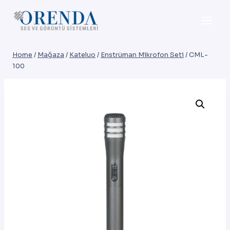
Skip
to
content
Home
/
Mağaza
/
Kateluo
/
Enstrüman Mikrofon Seti
/
CML-
100