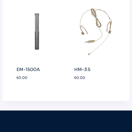
EM-1500A
HM-3.5
₺
0.00
₺
0.00